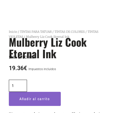
Inicio
/
TINTAS PARA TATUAR
/
TINTAS DE COLORES
/
TINTAS
Mulberry Liz Cook
VIOLETAS
/ Mulberry Liz Cook Eternal Ink
Eternal Ink
SKU:
ETLC1003
19.36
€
Impuestos incluidos
Mulberry
Liz
Cook
Añadir al carrito
Eternal
Ink
cantidad