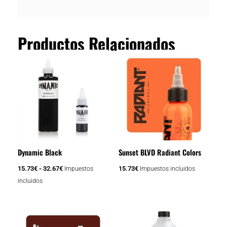
Productos Relacionados
Rango
Este
de
producto
precios:
tiene
desde
15.73€
múltiples
hasta
variantes.
32.67€
Las
opciones
se
Dynamic Black
Sunset BLVD Radiant Colors
pueden
elegir
15.73
€
-
32.67
€
15.73
€
Impuestos
Impuestos incluidos
en
incluidos
la
página
de
producto