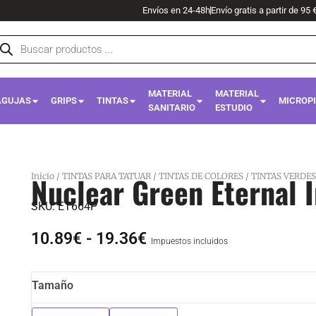
Envíos en 24-48h
Envío gratis a partir de 95 
squeda
oductos
MATERIAL
MATERIAL
AGUJAS
GRIPS
TINTAS
MICROP
SANITARIO
ESTUDIO
Nuclear Green Eternal 
Inicio
/
TINTAS PARA TATUAR
/
TINTAS DE COLORES
/
TINTAS VERDES
SKU:
ET664P
Rango
10.89
€
-
19.36
€
Impuestos incluidos
de
precios:
Nuclear
Tamaño
desde
Green
10.89€