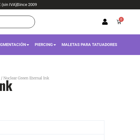
€ (sin IVA)
Since 2009
0
Carrito
IGMENTACIÓN
PIERCING
MALETAS PARA TATUADORES
Ink
/ Nuclear Green Eternal Ink