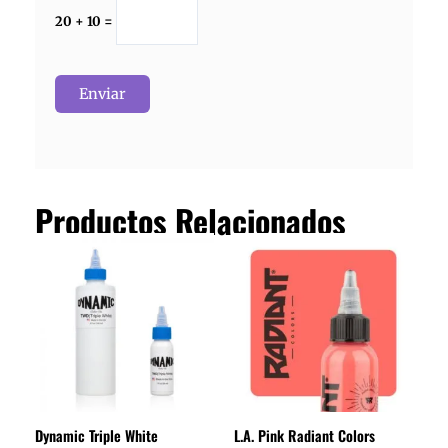
20 + 10 =
Productos Relacionados
Rango
Este
de
producto
precios:
tiene
desde
15.73€
múltiples
hasta
variantes.
42.35€
Las
opciones
se
Dynamic Triple White
L.A. Pink Radiant Colors
pueden