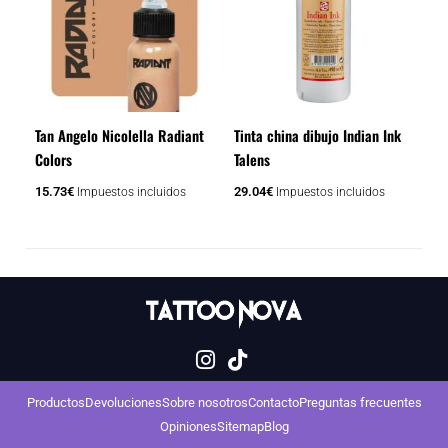
Tan Angelo Nicolella Radiant
Tinta china dibujo Indian Ink
Colors
Talens
15.73
€
29.04
€
Impuestos incluidos
Impuestos incluidos
Productos
Devoluciones
Sobre nosotros
Contacto
Preguntas frecuentes
Opiniones
Sitemap
Blog