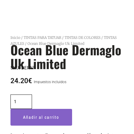
Inicio
/
TINTAS PARA TATUAR
/
TINTAS DE COLORES
/
TINTAS
Ocean Blue Dermaglo
AZULES
/ Ocean Blue Dermaglo Uk Limited
Uk Limited
SKU:
DER17
24.20
€
Impuestos incluidos
Ocean
Blue
Dermaglo
Añadir al carrito
Uk
Limited
cantidad