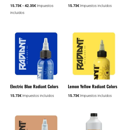
elegir
15.73
€
-
42.35
€
15.73
€
Impuestos
Impuestos incluidos
en
incluidos
la
página
de
producto
Electric Blue Radiant Colors
Lemon Yellow Radiant Colors
15.73
€
15.73
€
Impuestos incluidos
Impuestos incluidos