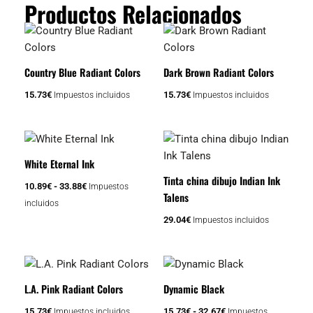
Productos Relacionados
Country Blue Radiant Colors
Dark Brown Radiant Colors
15.73
€
15.73
€
Impuestos incluidos
Impuestos incluidos
Rango
Este
de
producto
precios:
White Eternal Ink
tiene
desde
Tinta china dibujo Indian Ink
10.89€
10.89
€
-
33.88
€
Impuestos
múltiples
Talens
hasta
incluidos
variantes.
33.88€
29.04
€
Impuestos incluidos
Las
opciones
se
Rango
Este
pueden
de
producto
precios:
L.A. Pink Radiant Colors
Dynamic Black
elegir
tiene
desde
en
15.73€
15.73
€
15.73
€
-
32.67
€
Impuestos incluidos
Impuestos