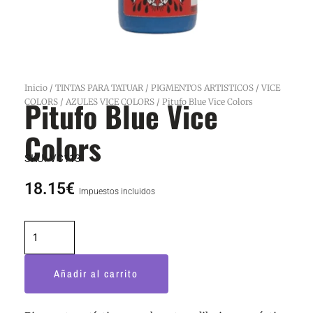
Inicio
/
TINTAS PARA TATUAR
/
PIGMENTOS ARTISTICOS
/
VICE
Pitufo Blue Vice
COLORS
/
AZULES VICE COLORS
/ Pitufo Blue Vice Colors
Colors
SKU:
VC113
18.15
€
Impuestos incluidos
Pitufo
Blue
Vice
Añadir al carrito
Colors
cantidad