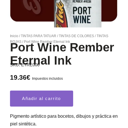
Inicio
/
TINTAS PARA TATUAR
/
TINTAS DE COLORES
/
TINTAS
ROJAS
/ Port Wine Rember Eternal Ink
Port Wine Rember
Eternal Ink
SKU:
ETRE006
19.36
€
Impuestos incluidos
Port
Añadir al carrito
Wine
Rember
Eternal
Pigmento artístico para bocetos, dibujos y práctica en
Ink
piel sintética.