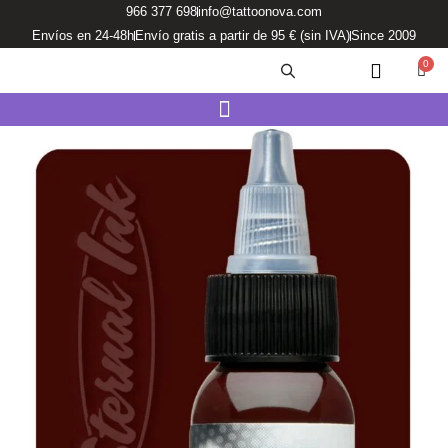
Ir
966 377 698
info@tattoonova.com
al
Envíos en 24-48h
Envío gratis a partir de 95 € (sin IVA)
Since 2009
contenido
0
Carri