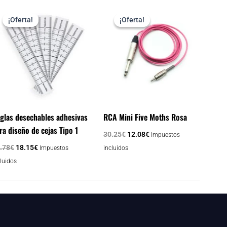
El
El
El
El
precio
precio
precio
precio
¡Oferta!
¡Oferta!
¡Oferta!
¡Oferta!
original
actual
original
actual
era:
es:
era:
es:
21.78€.
18.15€.
30.25€.
12.08€.
glas desechables adhesivas
RCA Mini Five Moths Rosa
ra diseño de cejas Tipo 1
30.25
€
12.08
€
Impuestos
.78
€
18.15
€
Impuestos
incluidos
cluidos