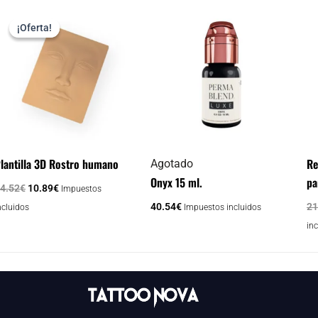
El
El
precio
precio
¡Oferta!
¡Oferta!
original
actual
era:
es:
14.52€.
10.89€.
lantilla 3D Rostro humano
Re
Agotado
Onyx 15 ml.
pa
4.52
€
10.89
€
Impuestos
40.54
€
21
ncluidos
Impuestos incluidos
in