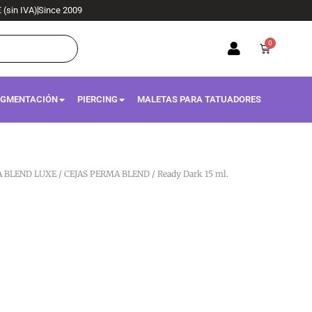
€ (sin IVA)
Since 2009
0
Carrito
IGMENTACIÓN
PIERCING
MALETAS PARA TATUADORES
 BLEND LUXE
/
CEJAS PERMA BLEND
/ Ready Dark 15 ml.