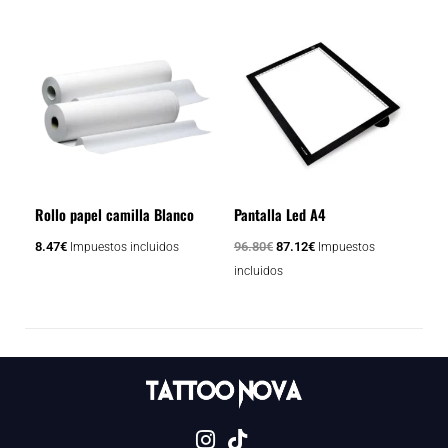
El
El
precio
precio
original
actual
era:
es:
96.80€.
87.12€.
Rollo papel camilla Blanco
Pantalla Led A4
8.47
€
96.80
€
87.12
€
Impuestos incluidos
Impuestos
incluidos