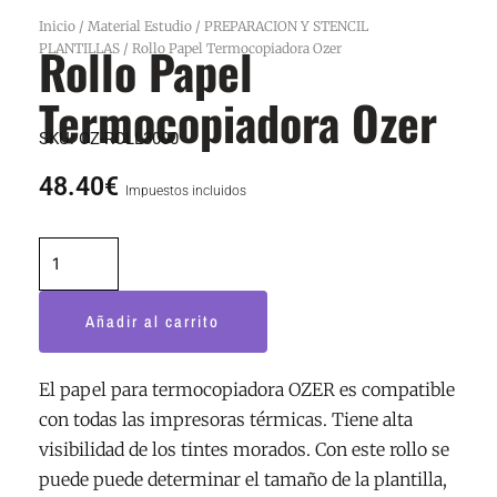
Inicio
/
Material Estudio
/
PREPARACION Y STENCIL
Rollo Papel
PLANTILLAS
/ Rollo Papel Termocopiadora Ozer
Termocopiadora Ozer
SKU:
OZ-ROLL3000
48.40
€
Impuestos incluidos
Rollo
Papel
Termocopiadora
Añadir al carrito
Ozer
cantidad
El papel para termocopiadora OZER es compatible
con todas las impresoras térmicas. Tiene alta
visibilidad de los tintes morados. Con este rollo se
puede puede determinar el tamaño de la plantilla,