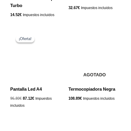
Turbo
32.67
€
Impuestos incluidos
14.52
€
Impuestos incluidos
El
El
precio
precio
¡Oferta!
¡Oferta!
original
actual
era:
es:
96.80€.
87.12€.
AGOTADO
Pantalla Led A4
Termocopiadora Negra
96.80
€
87.12
€
108.89
€
Impuestos
Impuestos incluidos
incluidos