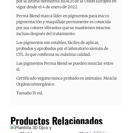
por la última normativa REACH de la Unión Europea en
vigor desde el 4 de enero de 2022.
Perma Blend marca líder en pigmentos para micro
pigmentación y maquillaje permanente es conocida
por sus colores vibrantes que se mantienen intactos
incluso después del tratamiento.
Los pigmentos son estables, fáciles de aplicar,
probados y aprobados por el laboratorio alemán de
CTL. lo que confirma su máxima calidad.
Los pigmentos Perma Blend se pueden mezclar entre
sí.
Certificado vegano nunca probado en animales. Mezcla
Orgánico/inorgánico.
Tamaño 15 ml.
Productos Relacionados
El
El
El
El
precio
precio
precio
precio