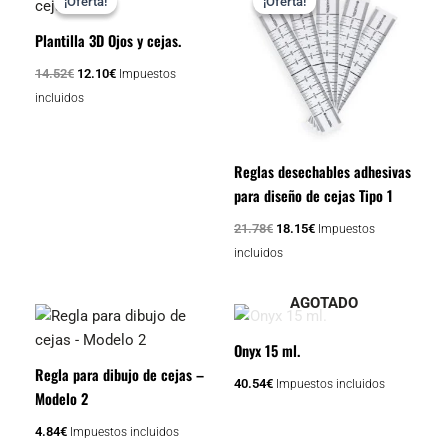
¡Oferta!
¡Oferta!
¡Oferta!
¡Oferta!
original
actual
original
actual
era:
es:
era:
es:
Plantilla 3D Ojos y cejas.
14.52€.
12.10€.
21.78€.
18.15€.
14.52
€
12.10
€
Impuestos
incluidos
Reglas desechables adhesivas
para diseño de cejas Tipo 1
21.78
€
18.15
€
Impuestos
incluidos
AGOTADO
Onyx 15 ml.
Regla para dibujo de cejas –
40.54
€
Impuestos incluidos
Modelo 2
4.84
€
Impuestos incluidos