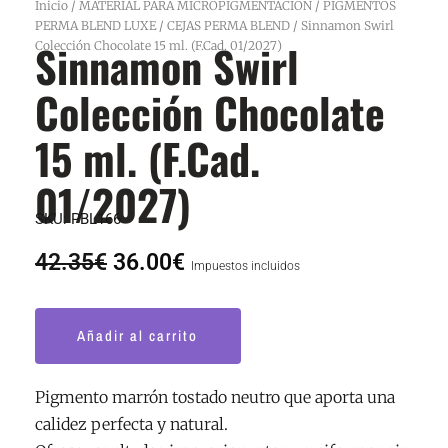
Inicio
/
MATERIAL PARA MICROPIGMENTACION
/
PIGMENTOS
PERMA BLEND LUXE
/
CEJAS PERMA BLEND
/ Sinnamon Swirl
Sinnamon Swirl
Colección Chocolate 15 ml. (F.Cad. 01/2027)
Colección Chocolate
15 ml. (F.Cad.
01/2027)
SKU:
PBL166
El
El
42.35
€
36.00
€
Impuestos incluidos
precio
precio
original
actual
Sinnamon
era:
es:
Añadir al carrito
Swirl
42.35€.
36.00€.
Colección
Chocolate
Pigmento marrón tostado neutro que aporta una
15
calidez perfecta y natural.
ml.