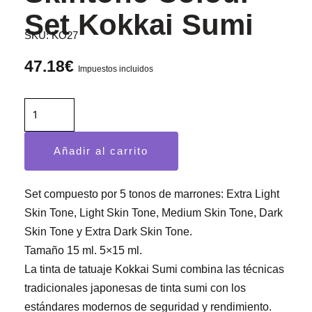
Set Kokkai Sumi
SKU:
KO27
47.18
€
Impuestos incluidos
Skintone
Colour
Set
Añadir al carrito
Kokkai
Sumi
cantidad
Set compuesto por 5 tonos de marrones: Extra Light
Skin Tone, Light Skin Tone, Medium Skin Tone, Dark
Skin Tone y Extra Dark Skin Tone.
Tamaño 15 ml. 5×15 ml.
La tinta de tatuaje Kokkai Sumi combina las técnicas
tradicionales japonesas de tinta sumi con los
estándares modernos de seguridad y rendimiento.