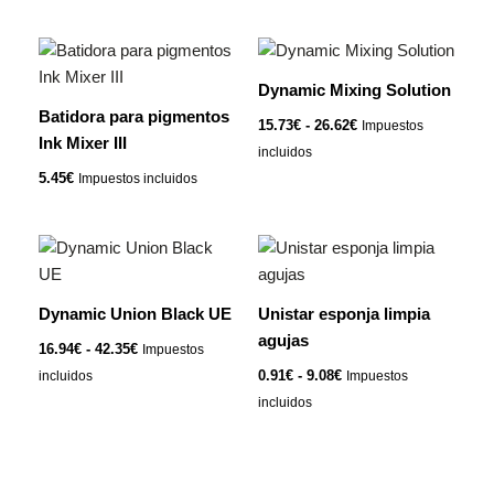
se
pueden
Rango
Este
elegir
de
producto
precios:
Dynamic Mixing Solution
en
tiene
desde
Batidora para pigmentos
la
15.73€
15.73
€
-
26.62
€
Impuestos
múltiples
hasta
Ink Mixer III
página
incluidos
variantes.
26.62€
de
5.45
€
Impuestos incluidos
Las
producto
opciones
se
Rango
Rango
Este
Este
pueden
de
de
producto
producto
precios:
precios:
elegir
tiene
desde
tiene
desde
Dynamic Union Black UE
Unistar esponja limpia
en
16.94€
0.91€
múltiples
múltiples
hasta
hasta
agujas
la
16.94
€
-
42.35
€
Impuestos
variantes.
variantes.
42.35€
9.08€
página
0.91
€
-
9.08
€
incluidos
Impuestos
Las
Las
de
incluidos
opciones
opciones
producto
se
se
pueden
pueden
elegir
elegir