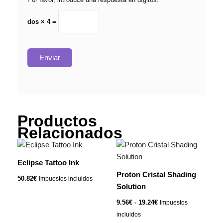
dos × 4 =
Productos
Relacionados
Rango
Este
de
producto
precios:
Eclipse Tattoo Ink
tiene
desde
Proton Cristal Shading
9.56€
50.82
€
Impuestos incluidos
múltiples
hasta
Solution
variantes.
19.24€
9.56
€
-
19.24
€
Impuestos
Las
incluidos
opciones