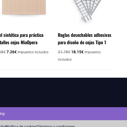
el sintética para práctica
Reglas desechables adhesivas
talles cejas MiaOpera
para diseño de cejas Tipo 1
68
€
7.26
€
21.78
€
18.15
€
Impuestos incluidos
Impuestos
incluidos
log
cidad
Política de cookies
Términos y condiciones