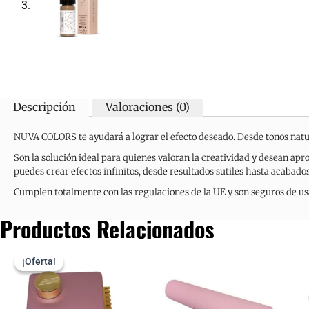
Descripción
Valoraciones (0)
NUVA COLORS te ayudará a lograr el efecto deseado. Desde tonos natural
Son la solución ideal para quienes valoran la creatividad y desean ap
puedes crear efectos infinitos, desde resultados sutiles hasta acabado
Cumplen totalmente con las regulaciones de la UE y son seguros de us
Productos Relacionados
El
El
precio
precio
¡Oferta!
¡Oferta!
original
actual
era:
es:
242.00€.
102.84€.