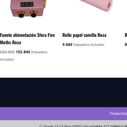
Fuente alimentación Sfera Five
Rollo papel camilla Rosa
R
Moths Rosa
9.68
€
8
Impuestos incluidos
242.00
€
102.84
€
Impuestos
incluidos
Productos
C/ Grado 13-15 Bajo 03007-Alicante
966 377 698
663 08