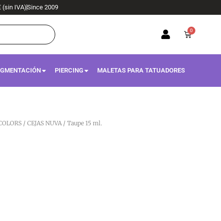
€ (sin IVA)
Since 2009
0
Carrito
IGMENTACIÓN
PIERCING
MALETAS PARA TATUADORES
COLORS
/
CEJAS NUVA
/ Taupe 15 ml.