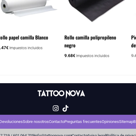
ollo papel camilla Blanco
Rollo camilla polipropileno
Pi
negro
de
.47
€
Impuestos incluidos
9.68
€
9.
Impuestos incluidos
Devoluciones
Sobre nosotros
Contacto
Preguntas frecuentes
Opiniones
Sitemap
B
7 719 / 601 064 705
info@tattoonova.com
Contacto
Aviso legal
Política de priva