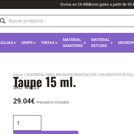
Envíos en 24-48h
Envío gratis a partir de 95 
squeda
oductos
MATERIAL
MATERIAL
AGUJAS
GRIPS
TINTAS
MICROP
SANITARIO
ESTUDIO
Taupe 15 ml.
Inicio
/
MATERIAL PARA MICROPIGMENTACION
/
PIGMENTOS NUVA 
SKU:
NV125
29.04
€
Impuestos incluidos
Taupe
15