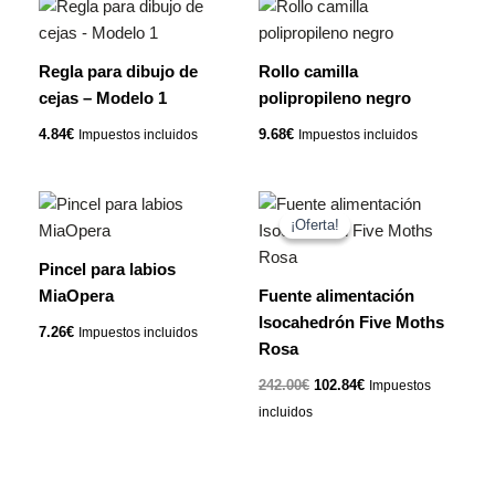
Regla para dibujo de
Rollo camilla
cejas – Modelo 1
polipropileno negro
4.84
€
9.68
€
Impuestos incluidos
Impuestos incluidos
El
El
precio
precio
¡Oferta!
¡Oferta!
original
actual
era:
es:
Pincel para labios
242.00€.
102.84€.
MiaOpera
Fuente alimentación
Isocahedrón Five Moths
7.26
€
Impuestos incluidos
Rosa
242.00
€
102.84
€
Impuestos
incluidos