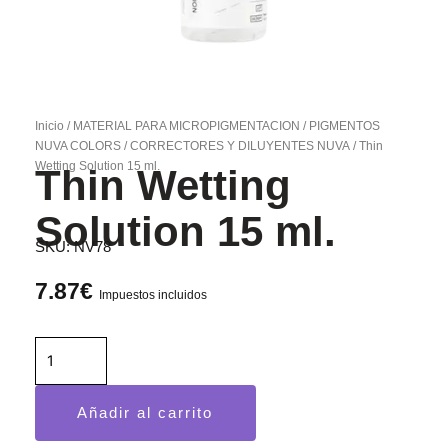
Inicio
/
MATERIAL PARA MICROPIGMENTACION
/
PIGMENTOS
NUVA COLORS
/
CORRECTORES Y DILUYENTES NUVA
/ Thin
Wetting Solution 15 ml.
Thin Wetting
Solution 15 ml.
SKU:
NV78
7.87
€
Impuestos incluidos
Thin
Wetting
Solution
Añadir al carrito
15
ml.