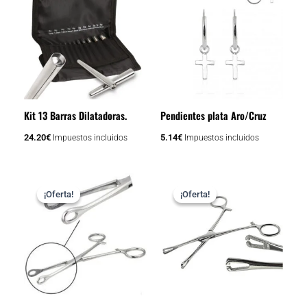
Kit 13 Barras Dilatadoras.
Pendientes plata Aro/Cruz
24.20
€
5.14
€
Impuestos incluidos
Impuestos incluidos
Rango
Rango
Este
Este
de
de
¡Oferta!
¡Oferta!
¡Oferta!
¡Oferta!
producto
producto
precios:
precios:
tiene
tiene
desde
desde
5.93€
5.93€
múltiples
múltiples
hasta
hasta
variantes.
variantes.
8.47€
8.47€
Las
Las
opciones
opciones
se
se