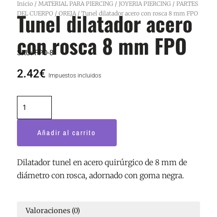
Inicio
/
MATERIAL PARA PIERCING
/
JOYERIA PIERCING
/
PARTES
Tunel dilatador acero
DEL CUERPO
/
OREJA
/ Tunel dilatador acero con rosca 8 mm FPO
con rosca 8 mm FPO
SKU:
FPO-8
2.42
€
Impuestos incluidos
Tunel
dilatador
acero
Añadir al carrito
con
rosca
8
Dilatador tunel en acero quirúrgico de 8 mm de
mm
diámetro con rosca, adornado con goma negra.
FPO
cantidad
Valoraciones (0)