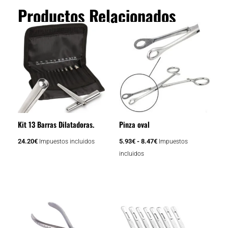
Productos Relacionados
Rango
Este
de
producto
precios:
tiene
desde
5.93€
múltiples
hasta
variantes.
8.47€
Las
opciones
se
Kit 13 Barras Dilatadoras.
Pinza oval
pueden
elegir
24.20
€
5.93
€
-
8.47
€
Impuestos incluidos
Impuestos
en
incluidos
la
página
Este
de
producto
producto
tiene
múltiples