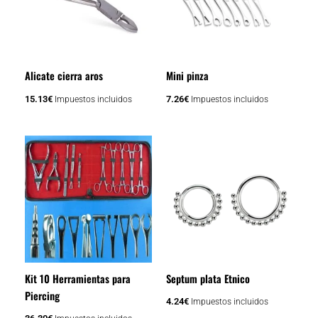
variantes.
Las
opciones
se
Alicate cierra aros
Mini pinza
pueden
elegir
15.13
€
7.26
€
Impuestos incluidos
Impuestos incluidos
en
la
página
de
producto
Kit 10 Herramientas para
Septum plata Etnico
Piercing
4.24
€
Impuestos incluidos