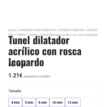
Inicio
/
MATERIAL PARA PIERCING
/
JOYERIA PIERCING
/
PARTES
Tunel dilatador
DEL CUERPO
/
OREJA
/ Tunel dilatador acrílico con rosca leopardo
acrílico con rosca
leopardo
SKU:
AFPB
1.21
€
Impuestos incluidos
Tunel
Tamaño
dilatador
acrílico
4 mm
5 mm
6 mm
10 mm
12 mm
con