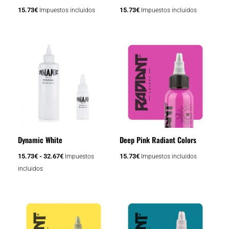
15.73
€
15.73
€
Impuestos incluidos
Impuestos incluidos
Rango
Este
de
producto
precios:
tiene
desde
15.73€
múltiples
hasta
variantes.
32.67€
Las
opciones
se
Dynamic White
Deep Pink Radiant Colors
pueden
elegir
15.73
€
-
32.67
€
15.73
€
Impuestos
Impuestos incluidos
en
incluidos
la
página
de
producto