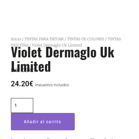
Inicio
/
TINTAS PARA TATUAR
/
TINTAS DE COLORES
/
TINTAS
Violet Dermaglo Uk
VIOLETAS
/ Violet Dermaglo Uk Limited
Limited
SKU:
DER21
24.20
€
Impuestos incluidos
Violet
Dermaglo
Uk
Añadir al carrito
Limited
cantidad