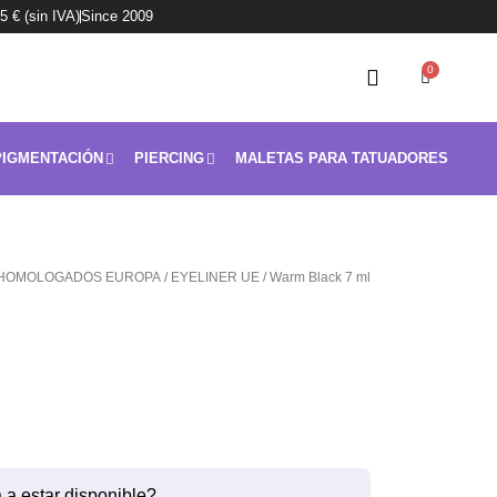
95 € (sin IVA)
Since 2009
0
Carrito
IGMENTACIÓN
PIERCING
MALETAS PARA TATUADORES
HOMOLOGADOS EUROPA
/
EYELINER UE
/ Warm Black 7 ml
 a estar disponible?