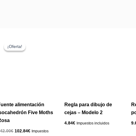
El
El
precio
precio
¡Oferta!
¡Oferta!
original
actual
era:
es:
242.00€.
102.84€.
Fuente alimentación
Regla para dibujo de
Ro
Isocahedrón Five Moths
cejas – Modelo 2
po
Rosa
4.84
€
9.
Impuestos incluidos
42.00
€
102.84
€
Impuestos