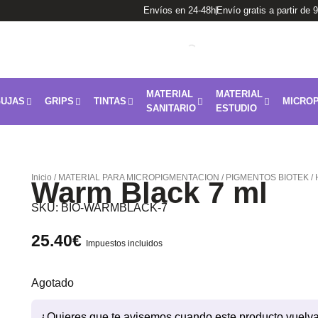
Envíos en 24-48h
Envío gratis a partir de 
MATERIAL
MATERIAL
UJAS
GRIPS
TINTAS
MICROP
SANITARIO
ESTUDIO
Inicio
/
MATERIAL PARA MICROPIGMENTACION
/
PIGMENTOS BIOTEK
/
Warm Black 7 ml
SKU:
BIO-WARMBLACK-7
25.40
€
Impuestos incluidos
Agotado
¿Quieres que te avisemos cuando este producto vuelva