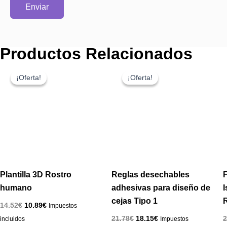
Productos Relacionados
El
El
El
El
precio
precio
precio
precio
¡Oferta!
¡Oferta!
¡Oferta!
¡Oferta!
original
actual
original
actual
era:
es:
era:
es:
14.52€.
10.89€.
21.78€.
18.15€.
Plantilla 3D Rostro
Reglas desechables
humano
adhesivas para diseño de
cejas Tipo 1
14.52
€
10.89
€
Impuestos
21.78
€
18.15
€
2
incluidos
Impuestos