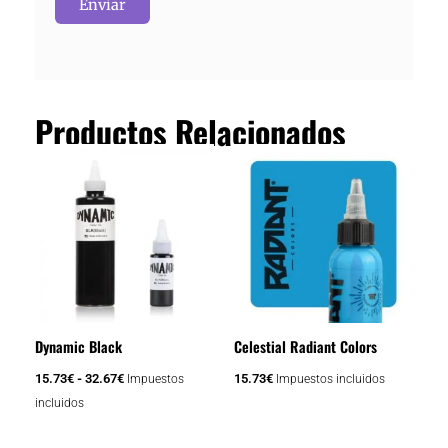
Productos Relacionados
Rango
Este
de
producto
precios:
tiene
desde
15.73€
múltiples
hasta
variantes.
32.67€
Las
opciones
se
Dynamic Black
Celestial Radiant Colors
pueden
elegir
15.73
€
-
32.67
€
15.73
€
Impuestos
Impuestos incluidos
en
incluidos
la
página