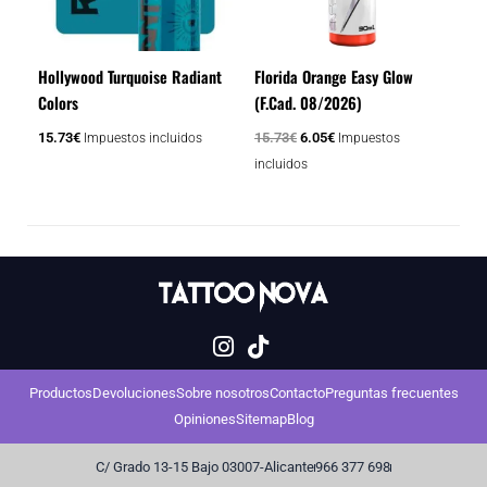
Hollywood Turquoise Radiant
Florida Orange Easy Glow
Colors
(F.Cad. 08/2026)
15.73
€
15.73
€
6.05
€
Impuestos incluidos
Impuestos
incluidos
Productos
Devoluciones
Sobre nosotros
Contacto
Preguntas frecuentes
Opiniones
Sitemap
Blog
C/ Grado 13-15 Bajo 03007-Alicante
966 377 698