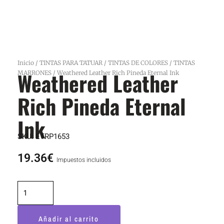
Inicio
/
TINTAS PARA TATUAR
/
TINTAS DE COLORES
/
TINTAS
Weathered Leather
MARRONES
/ Weathered Leather Rich Pineda Eternal Ink
Rich Pineda Eternal
Ink
SKU:
ETRP1653
19.36
€
Impuestos incluidos
Weathered
Leather
Rich
Añadir al carrito
Pineda