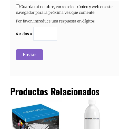
Guarda mi nombre, correo electrónico y web en este
navegador para la próxima vez que comente.
Por favor, introduce una respuesta en dígitos:
4 × dos =
Productos Relacionados
Rango
Este
Este
de
producto
producto
precios:
tiene
tiene
desde
3.03€
múltiples
múltiples
hasta
variantes.
variantes.
13.31€