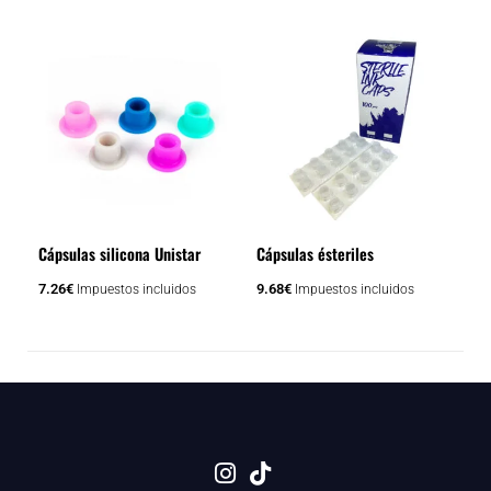
Este
producto
tiene
múltiples
variantes.
Las
opciones
se
Cápsulas silicona Unistar
Cápsulas ésteriles
pueden
elegir
7.26
€
9.68
€
Impuestos incluidos
Impuestos incluidos
en
la
página
de
producto