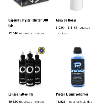
Las
Las
opciones
opciones
se
se
Cápsulas Crystal blister 500
Agua de Rosas
pueden
pueden
Uds.
elegir
elegir
3.03
€
-
13.31
€
Impuestos
en
en
12.04
€
Impuestos incluidos
incluidos
la
la
página
página
de
de
producto
producto
Eclipse Tattoo Ink
Proton Liquid Solidifier
50.82
€
16.82
€
Impuestos incluidos
Impuestos incluidos