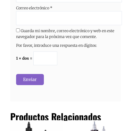
Correo electrónico
*
Guarda mi nombre, correo electrónico y web en este
navegador para la próxima vez que comente.
Por favor, introduce una respuesta en dígitos:
1 × dos =
Productos Relacionados
Rango
Rango
Este
Este
de
de
producto
producto