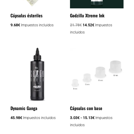
Cápsulas ésteriles
Godzilla Xtreme Ink
9.68
€
21.78
€
14.52
€
Impuestos incluidos
Impuestos
incluidos
Rango
Este
de
producto
precios:
tiene
desde
3.03€
múltiples
hasta
variantes.
15.13€
Las
opciones
se
Dynamic Ganga
Cápsulas con base
pueden
elegir
45.98
€
3.03
€
-
15.13
€
Impuestos incluidos
Impuestos
en
incluidos
la