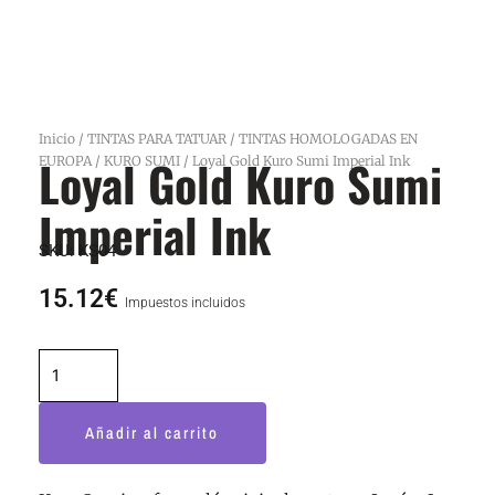
Inicio
/
TINTAS PARA TATUAR
/
TINTAS HOMOLOGADAS EN
Loyal Gold Kuro Sumi
EUROPA
/
KURO SUMI
/ Loyal Gold Kuro Sumi Imperial Ink
Imperial Ink
SKU:
KS04
15.12
€
Impuestos incluidos
Loyal
Gold
Kuro
Añadir al carrito
Sumi
Imperial
Ink