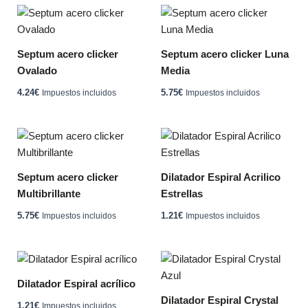
opciones
Este
página
se
producto
de
pueden
tiene
producto
Septum acero clicker
Septum acero clicker Luna
elegir
múltiples
Ovalado
Media
en
variantes.
la
4.24
€
5.75
€
Impuestos incluidos
Impuestos incluidos
Las
página
opciones
de
se
Este
Este
producto
pueden
producto
producto
elegir
tiene
tiene
Septum acero clicker
Dilatador Espiral Acrilico
en
múltiples
múltiples
Multibrillante
Estrellas
la
variantes.
variantes.
página
5.75
€
1.21
€
Impuestos incluidos
Impuestos incluidos
Las
Las
de
opciones
opciones
producto
se
se
Este
pueden
pueden
producto
Dilatador Espiral acrílico
elegir
elegir
tiene
Dilatador Espiral Crystal
en
en
1.21
€
Impuestos incluidos
múltiples