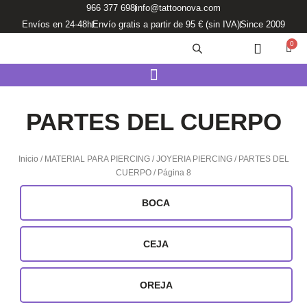
Ir
966 377 698
info@tattoonova.com
al
Envíos en 24-48h
Envío gratis a partir de 95 € (sin IVA)
Since 2009
contenido
0
Carri
PARTES DEL CUERPO
Inicio
/
MATERIAL PARA PIERCING
/
JOYERIA PIERCING
/
PARTES DEL
CUERPO
/ Página 8
BOCA
CEJA
OREJA