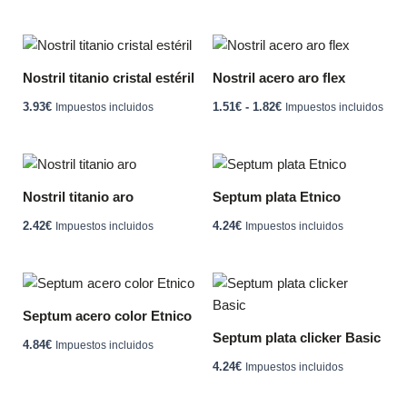
opciones
opciones
se
se
Rango
Este
Est
pueden
pueden
de
producto
pro
precios:
Nostril titanio cristal estéril
Nostril acero aro flex
elegir
elegir
tiene
desde
tien
en
en
1.51€
3.93
€
1.51
€
-
1.82
€
Impuestos incluidos
Impuestos incluidos
múltiples
múlt
hasta
la
la
variantes.
vari
1.82€
página
página
Las
Las
Este
de
de
opciones
opc
producto
producto
producto
Nostril titanio aro
Septum plata Etnico
se
se
tiene
pueden
pue
2.42
€
4.24
€
Impuestos incluidos
Impuestos incluidos
múltiples
elegir
eleg
variantes.
en
en
Las
Este
la
la
opciones
producto
página
pág
Septum acero color Etnico
se
tiene
de
de
Septum plata clicker Basic
pueden
4.84
€
Impuestos incluidos
múltiples
producto
pro
elegir
4.24
€
Impuestos incluidos
variantes.
en
Las
la