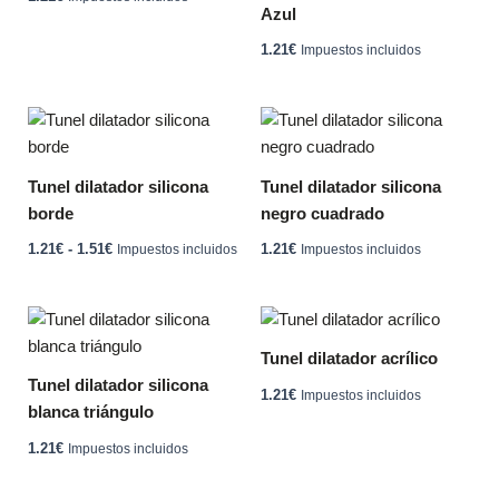
Azul
la
la
variantes.
página
página
1.21
€
Impuestos incluidos
Las
de
de
opciones
producto
producto
se
Rango
Este
Este
pueden
de
producto
producto
precios:
elegir
desde
tiene
tiene
Tunel dilatador silicona
Tunel dilatador silicona
en
1.21€
múltiples
múltiples
hasta
borde
negro cuadrado
la
variantes.
variantes.
1.51€
página
1.21
€
-
1.51
€
1.21
€
Impuestos incluidos
Impuestos incluidos
Las
Las
de
opciones
opciones
producto
se
se
Este
Este
pueden
pueden
producto
producto
Tunel dilatador acrílico
elegir
elegir
tiene
tiene
Tunel dilatador silicona
en
en
1.21
€
Impuestos incluidos
múltiples
múltiples
blanca triángulo
la
la
variantes.
variantes.
página
página
1.21
€
Impuestos incluidos
Las
Las
de
de
opciones
opciones
producto
producto