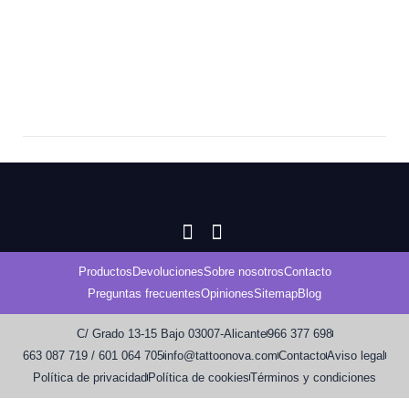
Productos
Devoluciones
Sobre nosotros
Contacto
Preguntas frecuentes
Opiniones
Sitemap
Blog
C/ Grado 13-15 Bajo 03007-Alicante
966 377 698
663 087 719 / 601 064 705
info@tattoonova.com
Contacto
Aviso legal
Política de privacidad
Política de cookies
Términos y condiciones