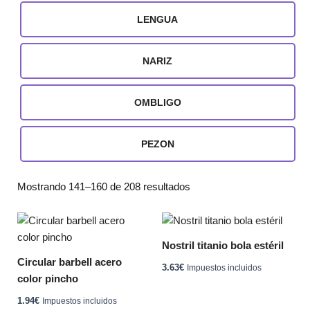
LENGUA
NARIZ
OMBLIGO
PEZON
Mostrando 141–160 de 208 resultados
Este
Este
producto
producto
Nostril titanio bola estéril
tiene
tiene
Circular barbell acero
3.63
€
Impuestos incluidos
múltiples
múltiples
color pincho
variantes.
variantes.
1.94
€
Impuestos incluidos
Las
Las