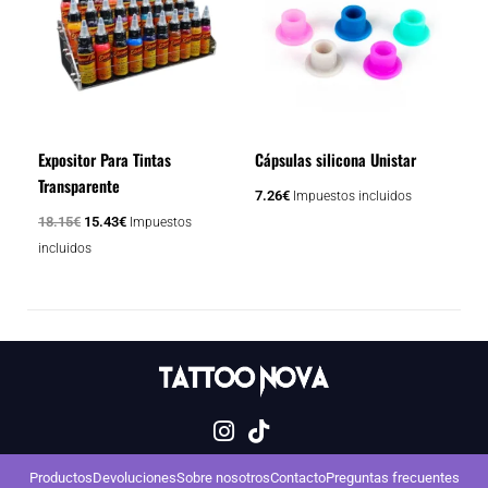
tiene
era:
es:
18.15€.
15.43€.
múltiples
variantes.
Las
opciones
se
Expositor Para Tintas
Cápsulas silicona Unistar
pueden
Transparente
elegir
7.26
€
Impuestos incluidos
en
18.15
€
15.43
€
Impuestos
la
incluidos
página
de
producto
Productos
Devoluciones
Sobre nosotros
Contacto
Preguntas frecuentes