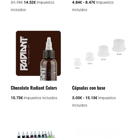
21.78
€
14.52
€
4.84
€
-
8.47
€
Impuestos
Impuestos
en
incluidos
incluidos
la
página
Rango
Este
de
de
producto
producto
precios:
tiene
desde
3.03€
múltiples
hasta
variantes.
15.13€
Las
opciones
se
Chocolate Radiant Colors
Cápsulas con base
pueden
elegir
15.73
€
3.03
€
-
15.13
€
Impuestos incluidos
Impuestos
en
incluidos
la
página
El
El
Este
de
precio
precio
producto
producto
original
actual