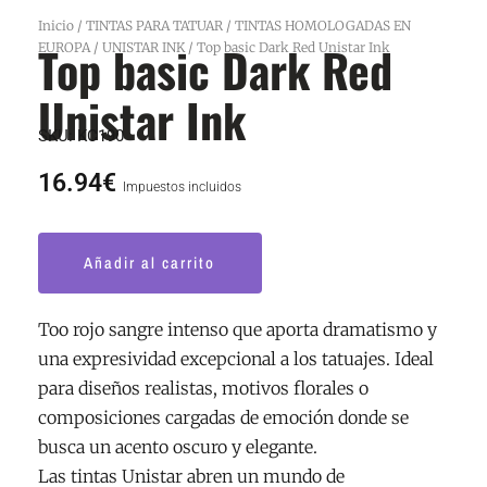
Inicio
/
TINTAS PARA TATUAR
/
TINTAS HOMOLOGADAS EN
Top basic Dark Red
EUROPA
/
UNISTAR INK
/ Top basic Dark Red Unistar Ink
Unistar Ink
SKU:
KC190
16.94
€
Impuestos incluidos
Top
Añadir al carrito
basic
Dark
Red
Too rojo sangre intenso que aporta dramatismo y
Unistar
una expresividad excepcional a los tatuajes. Ideal
Ink
para diseños realistas, motivos florales o
cantidad
composiciones cargadas de emoción donde se
busca un acento oscuro y elegante.
Las tintas Unistar abren un mundo de