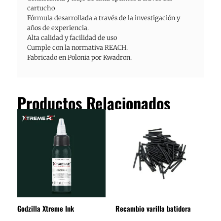
cartucho
Fórmula desarrollada a través de la investigación y
años de experiencia.
Alta calidad y facilidad de uso
Cumple con la normativa REACH.
Fabricado en Polonia por Kwadron.
Productos Relacionados
El
El
Rango
Este
precio
precio
de
producto
original
actual
precios:
tiene
era:
es:
desde
21.78€.
14.52€.
4.84€
múltiples
hasta
variantes.
8.47€
Las
opciones
se
Godzilla Xtreme Ink
Recambio varilla batidora
pueden
elegir