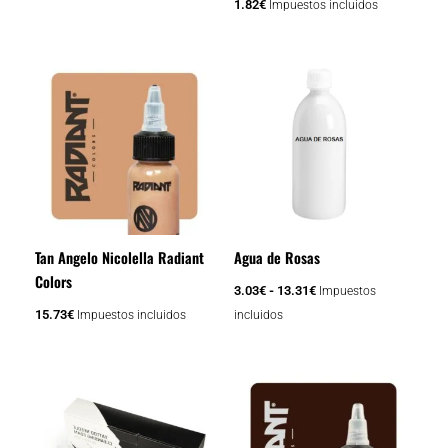
1.82
€
Impuestos incluidos
Rango
Este
de
producto
precios:
tiene
desde
3.03€
múltiples
hasta
variantes.
13.31€
Las
opciones
se
Tan Angelo Nicolella Radiant
Agua de Rosas
pueden
Colors
elegir
3.03
€
-
13.31
€
Impuestos
en
15.73
€
Impuestos incluidos
incluidos
la
página
Rango
Este
de
de
producto
producto
precios:
tiene
desde
0.91€