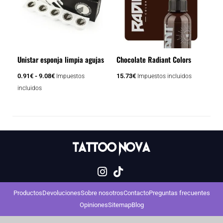
múltiples
hasta
variantes.
9.08€
Las
opciones
se
Unistar esponja limpia agujas
Chocolate Radiant Colors
pueden
elegir
0.91
€
-
9.08
€
15.73
€
Impuestos
Impuestos incluidos
en
incluidos
la
página
de
producto
Productos
Devoluciones
Sobre nosotros
Contacto
Preguntas frecuentes
Opiniones
Sitemap
Blog