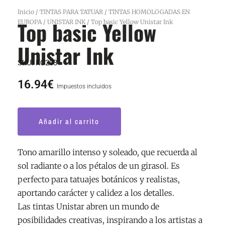
Inicio
/
TINTAS PARA TATUAR
/
TINTAS HOMOLOGADAS EN
Top basic Yellow
EUROPA
/
UNISTAR INK
/ Top basic Yellow Unistar Ink
Unistar Ink
SKU:
KC203
16.94
€
Impuestos incluidos
Top
Añadir al carrito
basic
Yellow
Unistar
Tono amarillo intenso y soleado, que recuerda al
Ink
sol radiante o a los pétalos de un girasol. Es
cantidad
perfecto para tatuajes botánicos y realistas,
aportando carácter y calidez a los detalles.
Las tintas Unistar abren un mundo de
posibilidades creativas, inspirando a los artistas a