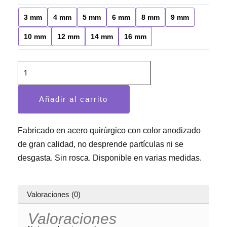
dilatador
4.84€
acero
3 mm
4 mm
5 mm
6 mm
8 mm
9 mm
hasta
negro
6.05€
10 mm
12 mm
14 mm
16 mm
cantidad
Añadir al carrito
Fabricado en acero quirúrgico con color anodizado
de gran calidad, no desprende partículas ni se
desgasta. Sin rosca. Disponible en varias medidas.
Valoraciones (0)
Valoraciones