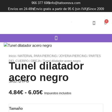
Ir
966 377 698
info@tattoonova.com
al
Envíos en 24-48h
Envío gratis a partir de 95 € (sin IVA)
Since 2009
contenido
0
Carri
Inicio
/
MATERIAL PARA PIERCING
/
JOYERIA PIERCING
/
PARTES
DEL CUERPO
/
OREJA
/ Tunel dilatador acero negro
Tunel dilatador
acero negro
SKU:
DTPG
Rango
4.84
€
-
6.05
€
Impuestos incluidos
de
precios:
Tunel
Tamaño
desde