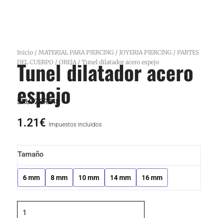
Inicio
/
MATERIAL PARA PIERCING
/
JOYERIA PIERCING
/
PARTES
Tunel dilatador acero
DEL CUERPO
/
OREJA
/ Tunel dilatador acero espejo
espejo
SKU:
ZER248
1.21
€
Impuestos incluidos
Tunel
Tamaño
dilatador
acero
6 mm
8 mm
10 mm
14 mm
16 mm
espejo
cantidad