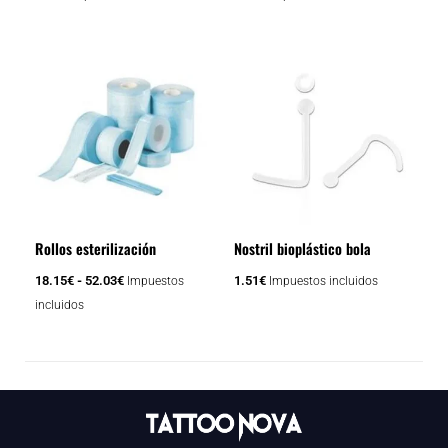
Rango
Este
de
producto
precios:
tiene
desde
18.15€
múltiples
hasta
variantes.
52.03€
Las
opciones
se
Rollos esterilización
Nostril bioplástico bola
pueden
elegir
18.15
€
-
52.03
€
1.51
€
Impuestos
Impuestos incluidos
en
incluidos
la
página
de
producto