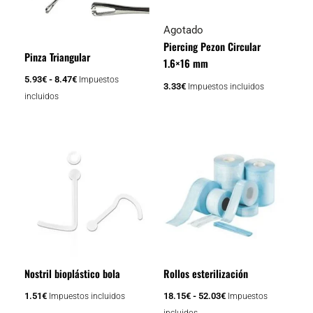
Las
opciones
Agotado
se
Piercing Pezon Circular
Pinza Triangular
pueden
1.6×16 mm
elegir
5.93
€
-
8.47
€
Impuestos
3.33
€
Impuestos incluidos
en
incluidos
la
página
Rango
Este
de
de
producto
producto
precios:
tiene
desde
18.15€
múltiples
hasta
variantes.
52.03€
Las
opciones
se
Nostril bioplástico bola
Rollos esterilización
pueden
elegir
1.51
€
18.15
€
-
52.03
€
Impuestos incluidos
Impuestos
en