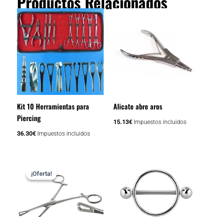
Productos Relacionados
Kit 10 Herramientas para
Alicate abre aros
Piercing
15.13
€
Impuestos incluidos
36.30
€
Impuestos incluidos
Rango
Este
de
¡Oferta!
¡Oferta!
producto
precios:
tiene
desde
5.93€
múltiples
hasta
variantes.
8.47€